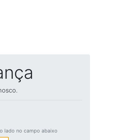
ança
nosco.
ao lado no campo abaixo