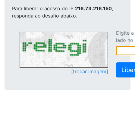
Para liberar o acesso
do IP
216.73.216.150
,
responda ao desafio abaixo.
Digite 
lado no
[trocar imagem]