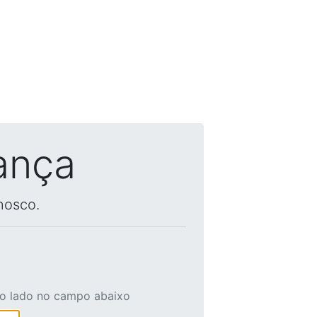
ança
nosco.
ao lado no campo abaixo