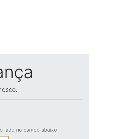
ança
nosco.
ao lado no campo abaixo