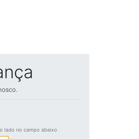
ança
nosco.
ao lado no campo abaixo