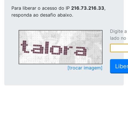
Para liberar o acesso
do IP
216.73.216.33
,
responda ao desafio abaixo.
Digite 
lado no
[trocar imagem]