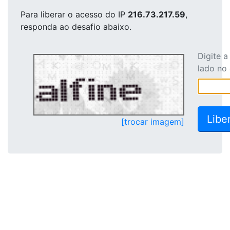
Para liberar o acesso
do IP
216.73.217.59
,
responda ao desafio abaixo.
Digite 
lado no
[trocar imagem]