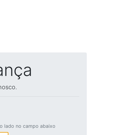
ança
nosco.
ao lado no campo abaixo