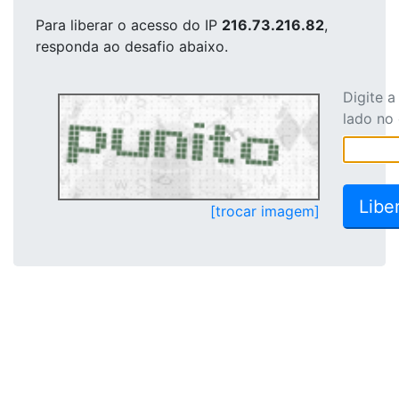
Para liberar o acesso
do IP
216.73.216.82
,
responda ao desafio abaixo.
Digite 
lado no
[trocar imagem]