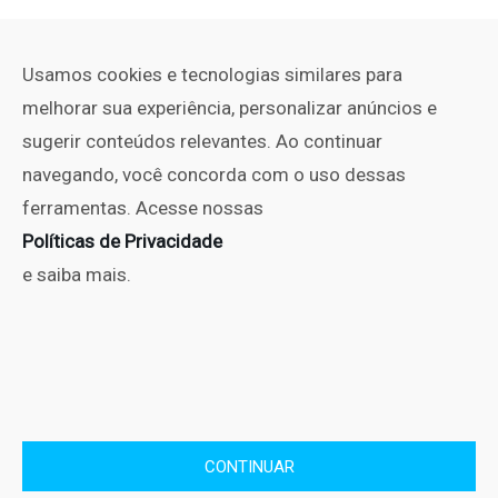
Usamos cookies e tecnologias similares para
melhorar sua experiência, personalizar anúncios e
sugerir conteúdos relevantes. Ao continuar
navegando, você concorda com o uso dessas
ferramentas. Acesse nossas
Políticas de Privacidade
e saiba mais.
PUBLICIDADE
Copyright © No Set 2010 - 2025. Todos os direitos Reservados.
CONTINUAR
Políticas de Privacidade
Editorial
Contato