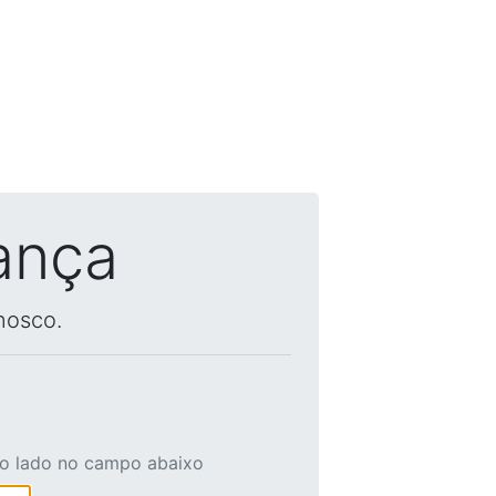
ança
nosco.
ao lado no campo abaixo