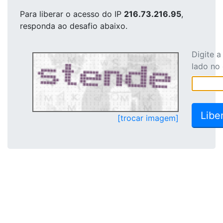
Para liberar o acesso
do IP
216.73.216.95
,
responda ao desafio abaixo.
Digite 
lado no
[trocar imagem]