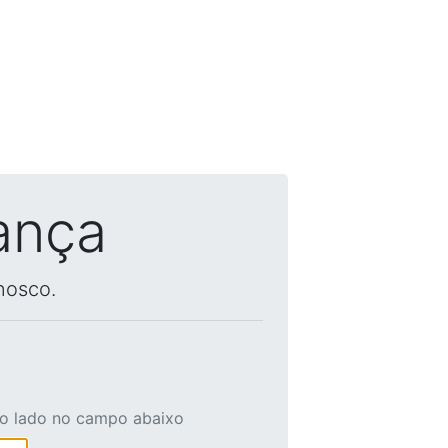
ança
nosco.
ao lado no campo abaixo