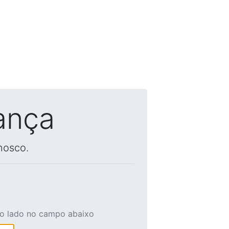
ança
nosco.
ao lado no campo abaixo