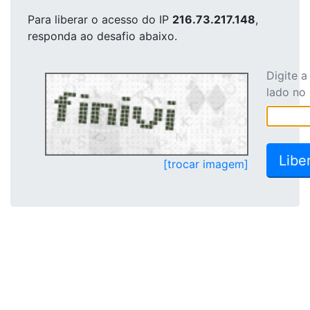
Para liberar o acesso
do IP
216.73.217.148
,
responda ao desafio abaixo.
Digite 
lado no
[trocar imagem]