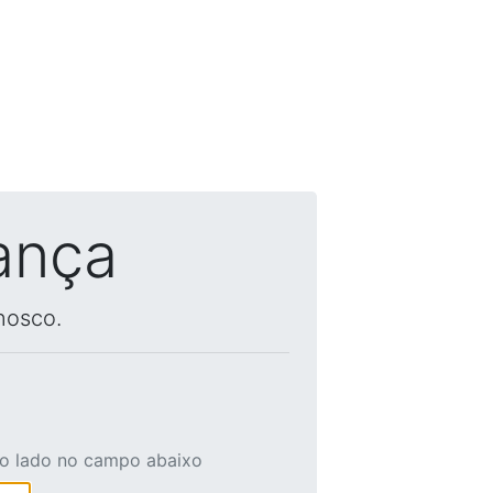
ança
nosco.
ao lado no campo abaixo