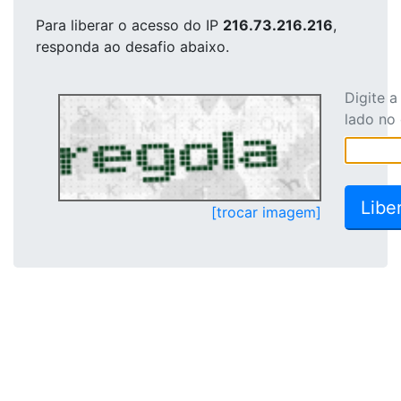
Para liberar o acesso
do IP
216.73.216.216
,
responda ao desafio abaixo.
Digite 
lado no
[trocar imagem]