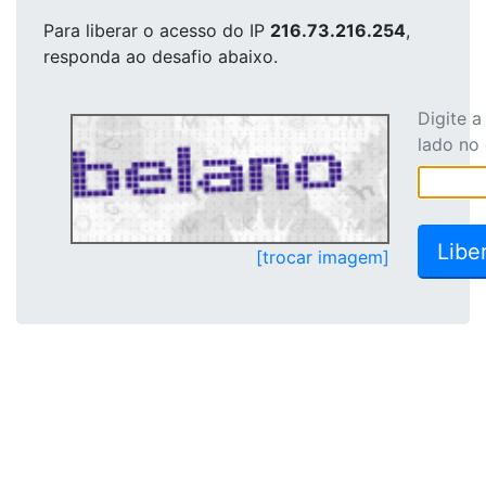
Para liberar o acesso
do IP
216.73.216.254
,
responda ao desafio abaixo.
Digite 
lado no
[trocar imagem]