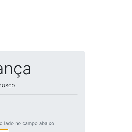
ança
nosco.
ao lado no campo abaixo