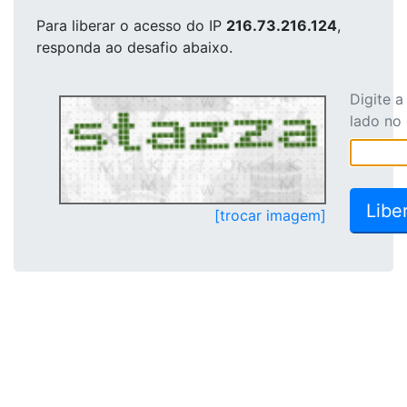
Para liberar o acesso
do IP
216.73.216.124
,
responda ao desafio abaixo.
Digite 
lado no
[trocar imagem]