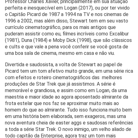
Professor Charles Xavier, principalmente em sua atuação
perfeita e inesquecível em Logan (2017), ou por ter vivido
o Capitão Picard de 1987 a 1994 na TV e nos cinemas de
1996 a 2002, mas além disso, Stewart tem em seu vasto
currículo cinematográfico, para os mais antigos que
puderam assistir como eu, filmes incríveis como Excalibur
(1981), Duna (1984) e Moby Dick (1998), que são clássicos
e cults e que vale a pena você conferir se você gosta de
uma boa sala de cinema, mesmo em casa e não viu.
Divertida e saudosista, a volta de Stewart ao papel de
Picard tem um tom afetivo muito grande, em uma série rica
com efeitos e roteiro cinematográficos das melhores
produções de Star Trek que já assistimos. A série é
memorável e grandiosa, e assim como em Logan, da uma
maestria e maior idade ao agora aposentado almirante da
frota estelar que nos faz se aproximar muito mais ao
homem do que ao almirante. Tudo isso funciona muito bem
em uma história bem elaborada, sem exageros, mas uma
nova aventura cheia de easter aggs e saudosas referências
a toda a série Star Trek. O novo inimigo, um velho aliado de
todo capitão da Enterprise, agora traz um tom mais