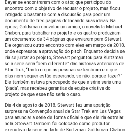
Beyer se encontraram com o ator, que participou do
encontro com o objetivo de recusar o projeto, mas ficou
intrigado o bastante com a discussão para pedir um
documento de três páginas delineando suas idéias. Na
época, Goldsman convidou um amigo, o novelista Michael
Chabon, para trabalhar no projeto e os quatro produziram
um documento de 34 páginas que enviaram para Stewart.
Ele organizou outro encontro com eles em março de 2018,
onde expressou a aprovação do pitch. Enquanto decidia se
iria se juntar ao projeto, Stewart perguntou para Kurtzman
se a série seria “bem diferente” das histórias anteriores de
Star Trek, “tanto o que as pessoas se lembram e o que
elas nem sequer estão esperando, se não, porque fazer?”
Ele também estava preocupado de que a série seria uma
“ṕiada”, mas recebeu garantias da equipe criativa do
projeto de que esse não seria o caso.
Dia 4 de agosto de 2018, Stewart fez uma aparição
surpresa na Convenção anual de Star Trek em Las Vegas
para anunciar a série de forma oficial e que ele iria estrelar
nela. Stewart também foi colocado como produtor
executivo da série ao lado de Kurtzman, Goldsman, Chabon,