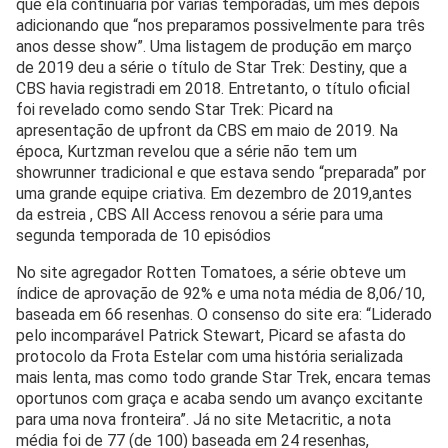
que ela continuaria por várias temporadas, um mês depois
adicionando que “nos preparamos possivelmente para três
anos desse show”. Uma listagem de produção em março
de 2019 deu a série o título de Star Trek: Destiny, que a
CBS havia registradi em 2018. Entretanto, o título oficial
foi revelado como sendo Star Trek: Picard na
apresentação de upfront da CBS em maio de 2019. Na
época, Kurtzman revelou que a série não tem um
showrunner tradicional e que estava sendo “preparada” por
uma grande equipe criativa. Em dezembro de 2019,antes
da estreia , CBS All Access renovou a série para uma
segunda temporada de 10 episódios
No site agregador Rotten Tomatoes, a série obteve um
índice de aprovação de 92% e uma nota média de 8,06/10,
baseada em 66 resenhas. O consenso do site era: “Liderado
pelo incomparável Patrick Stewart, Picard se afasta do
protocolo da Frota Estelar com uma história serializada
mais lenta, mas como todo grande Star Trek, encara temas
oportunos com graça e acaba sendo um avanço excitante
para uma nova fronteira”. Já no site Metacritic, a nota
média foi de 77 (de 100) baseada em 24 resenhas,