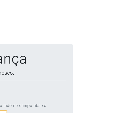
ança
nosco.
ao lado no campo abaixo