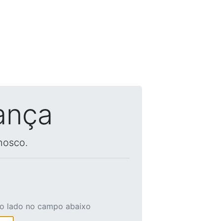
ança
nosco.
ao lado no campo abaixo