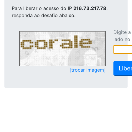
Para liberar o acesso
do IP
216.73.217.78
,
responda ao desafio abaixo.
Digite 
lado no
[trocar imagem]