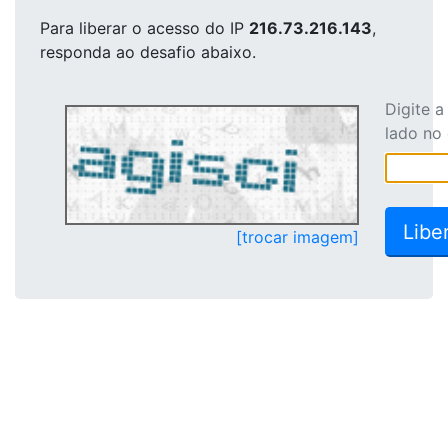
Para liberar o acesso
do IP
216.73.216.143
,
responda ao desafio abaixo.
Digite 
lado no
[trocar imagem]