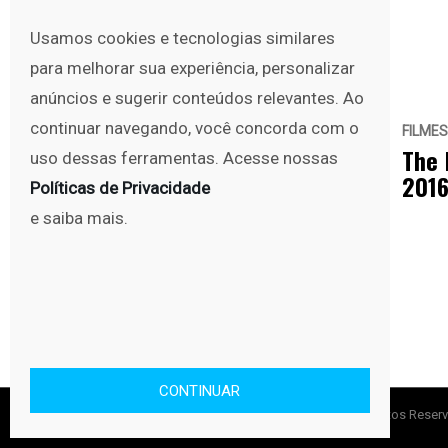
Usamos cookies e tecnologias similares
para melhorar sua experiência, personalizar
anúncios e sugerir conteúdos relevantes. Ao
continuar navegando, você concorda com o
SÉRIES E TV
FILMES
janeiro 19, 2016
Orange Is The New Black,
The 
uso dessas ferramentas. Acesse nossas
Netflix anuncia data de
2016
Políticas de Privacidade
estreia da quarta
e saiba mais.
temporada, veja primeiro
teaser!
CONTINUAR
Copyright © No Set 2010 - 2025. Todos os direitos Reser