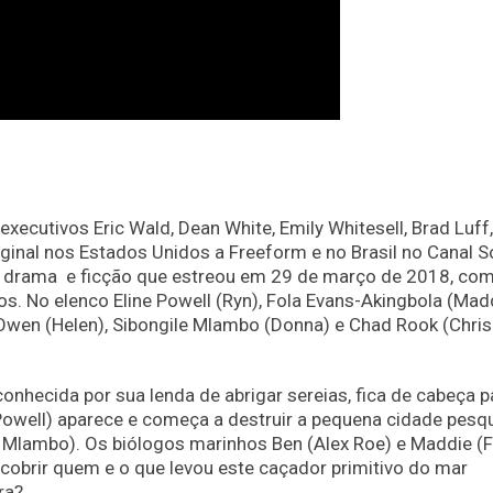
xecutivos Eric Wald, Dean White, Emily Whitesell, Brad Luff
ginal nos Estados Unidos a Freeform e no Brasil no Canal S
de drama e ficção que estreou em 29 de março de 2018, co
. No elenco Eline Powell (Ryn), Fola Evans-Akingbola (Madd
Owen (Helen), Sibongile Mlambo (Donna) e Chad Rook (Chris
conhecida por sua lenda de abrigar sereias, fica de cabeça p
owell) aparece e começa a destruir a pequena cidade pesq
e Mlambo). Os biólogos marinhos Ben (Alex Roe) e Maddie (F
cobrir quem e o que levou este caçador primitivo do mar
ra?