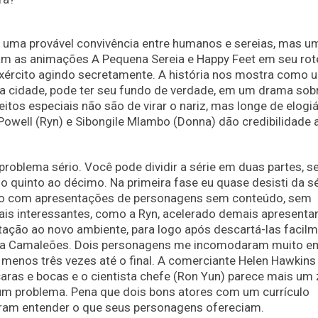
re uma provável convivência entre humanos e sereias, mas u
m as animações A Pequena Sereia e Happy Feet em seu rote
xército agindo secretamente. A história nos mostra como 
a cidade, pode ter seu fundo de verdade, em um drama sob
itos especiais não são de virar o nariz, mas longe de elogiá
 Powell (Ryn) e Sibongile Mlambo (Donna) dão credibilidade 
roblema sério. Você pode dividir a série em duas partes, s
o quinto ao décimo. Na primeira fase eu quase desisti da sé
so com apresentações de personagens sem conteúdo, sem
ais interessantes, como a Ryn, acelerado demais apresent
ção ao novo ambiente, para logo após descartá-las facilm
ara Camaleões. Dois personagens me incomodaram muito e
menos três vezes até o final. A comerciante Helen Hawkins
caras e bocas e o cientista chefe (Ron Yun) parece mais um
 problema. Pena que dois bons atores com um currículo
uiram entender o que seus personagens ofereciam.