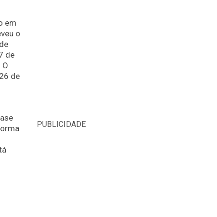
do em
eveu o
 de
7 de
. O
 26 de
base
PUBLICIDADE
sforma
tá