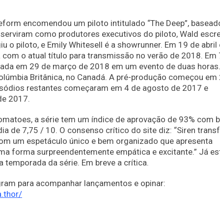
eeform encomendou um piloto intitulado “The Deep”, basea
e serviram como produtores executivos do piloto, Wald escr
iu o piloto, e Emily Whitesell é a showrunner. Em 19 de abril
 com o atual título para transmissão no verão de 2018. Em 
lançada em 29 de março de 2018 em um evento de duas horas
 Colúmbia Britânica, no Canadá. A pré-produção começou em
episódios restantes começaram em 4 de agosto de 2017 e
de 2017.
Tomatoes, a série tem um índice de aprovação de 93% com 
 de 7,75 / 10. O consenso crítico do site diz: “Siren tran
com um espetáculo único e bem organizado que apresenta
 uma forma surpreendentemente empática e excitante.” Já es
 temporada da série. Em breve a crítica.
agram para acompanhar lançamentos e opinar:
.thor/