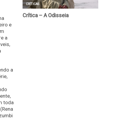
ma
iro e
um
re a
veis,
a
endo a
rie,
ando
ente,
m toda
 (Rena
 zumbi