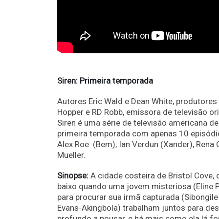
Siren: Primeira temporada
Autores Eric Wald e Dean White, produtores e
Hopper e RD Robb, emissora de televisão ori
Siren é uma série de televisão americana 
primeira temporada com apenas 10 episódios
Alex Roe (Bem), Ian Verdun (Xander), Rena 
Mueller.
Sinopse:
A cidade costeira de Bristol Cove, 
baixo quando uma jovem misteriosa (Eline P
para procurar sua irmã capturada (Sibongil
Evans-Akingbola) trabalham juntos para des
profundo a pousar, e há mais como ela lá fo