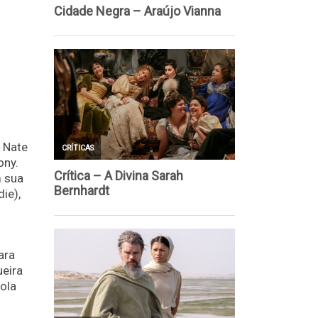
, Nate
ony.
m sua
ie),
ara
ueira
ola