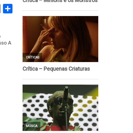
book
stodon
Email
Share
e
sso A