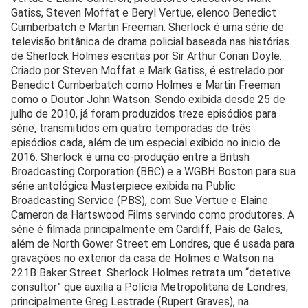
Gatiss, Steven Moffat e Beryl Vertue, elenco Benedict
Cumberbatch e Martin Freeman. Sherlock é uma série de
televisão britânica de drama policial baseada nas histórias
de Sherlock Holmes escritas por Sir Arthur Conan Doyle.
Criado por Steven Moffat e Mark Gatiss, é estrelado por
Benedict Cumberbatch como Holmes e Martin Freeman
como o Doutor John Watson. Sendo exibida desde 25 de
julho de 2010, já foram produzidos treze episódios para
série, transmitidos em quatro temporadas de três
episódios cada, além de um especial exibido no inicio de
2016. Sherlock é uma co-produção entre a British
Broadcasting Corporation (BBC) e a WGBH Boston para sua
série antológica Masterpiece exibida na Public
Broadcasting Service (PBS), com Sue Vertue e Elaine
Cameron da Hartswood Films servindo como produtores. A
série é filmada principalmente em Cardiff, País de Gales,
além de North Gower Street em Londres, que é usada ​​para
gravações no exterior da casa de Holmes e Watson na
221B Baker Street. Sherlock Holmes retrata um “detetive
consultor” que auxilia a Polícia Metropolitana de Londres,
principalmente Greg Lestrade (Rupert Graves), na