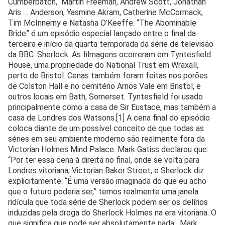
Cumberbatch, Martin Freeman, Andrew Scott, Jonathan
Aris … Anderson, Yasmine Akram, Catherine McCormack,
Tim McInnerny e Natasha O’Keeffe. “The Abominable
Bride” é um episódio especial lançado entre o final da
terceira e início da quarta temporada da série de televisão
da BBC: Sherlock. As filmagens ocorreram em Tyntesfield
House, uma propriedade do National Trust em Wraxall,
perto de Bristol. Cenas também foram feitas nos porões
de Colston Hall e no cemitério Arnos Vale em Bristol, e
outros locais em Bath, Somerset. Tyntesfield foi usado
principalmente como a casa de Sir Eustace, mas também a
casa de Londres dos Watsons.[1] A cena final do episódio
coloca diante de um possível conceito de que todas as
séries em seu ambiente moderno são realmente fora da
Victorian Holmes Mind Palace. Mark Gatiss declarou que:
“Por ter essa cena à direita no final, onde se volta para
Londres vitoriana, Victorian Baker Street, e Sherlock diz
explicitamente: “É uma versão imaginada do que eu acho
que o futuro poderia ser,” temos realmente uma janela
ridícula que toda série de Sherlock podem ser os delírios
induzidas pela droga do Sherlock Holmes na era vitoriana. O
que significa que pode ser absolutamente nada. Mark