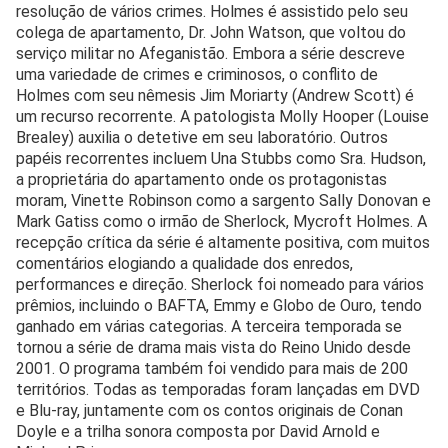
resolução de vários crimes. Holmes é assistido pelo seu
colega de apartamento, Dr. John Watson, que voltou do
serviço militar no Afeganistão. Embora a série descreve
uma variedade de crimes e criminosos, o conflito de
Holmes com seu nêmesis Jim Moriarty (Andrew Scott) é
um recurso recorrente. A patologista Molly Hooper (Louise
Brealey) auxilia o detetive em seu laboratório. Outros
papéis recorrentes incluem Una Stubbs como Sra. Hudson,
a proprietária do apartamento onde os protagonistas
moram, Vinette Robinson como a sargento Sally Donovan e
Mark Gatiss como o irmão de Sherlock, Mycroft Holmes. A
recepção crítica da série é altamente positiva, com muitos
comentários elogiando a qualidade dos enredos,
performances e direção. Sherlock foi nomeado para vários
prêmios, incluindo o BAFTA, Emmy e Globo de Ouro, tendo
ganhado em várias categorias. A terceira temporada se
tornou a série de drama mais vista do Reino Unido desde
2001. O programa também foi vendido para mais de 200
territórios. Todas as temporadas foram lançadas em DVD
e Blu-ray, juntamente com os contos originais de Conan
Doyle e a trilha sonora composta por David Arnold e