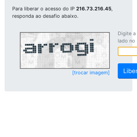
Para liberar o acesso
do IP
216.73.216.45
,
responda ao desafio abaixo.
Digite 
lado no
[trocar imagem]