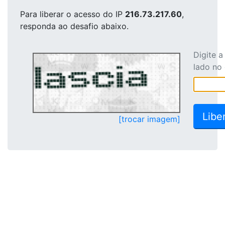
Para liberar o acesso
do IP
216.73.217.60
,
responda ao desafio abaixo.
Digite 
lado no
[trocar imagem]