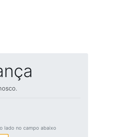
ança
nosco.
ao lado no campo abaixo