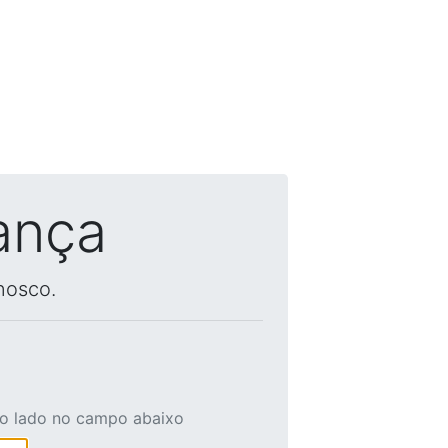
ança
nosco.
ao lado no campo abaixo