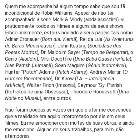
Quem me acompanha há algum tempo sabe que sou fã
incondicional de Robin Williams. Apesar de não ter
acompanhado a série Mork & Mindy (ainda assistirei), vi
praticamente todos os filmes e alguns de seus shows.
Emocionalmente, estou vinculado a seus papéis tais como:
Adrian Cronauer (
Bom dia, Vietnã
), Rei da Lua (
As Aventuras
do Barão Munchausen
), John Keating (
Sociedade dos
Poetas Mortos
), Dr. Malcolm Sayer (
Tempo de Despertar
), o
Gênio (
Aladdin
), Mrs. Doubtfire (
Uma Babá Quase Perfeita
),
Alan Parrish (
Jumanji
), Sean Maguire (
Gênio Indomável
),
Hunter “Patch” Adams (
Patch Adams
), Andrew Martin (
O
Homem Bicentenário
), Dr. Know (
I.A. – Inteligência
Artificial
), Walter Finch (Imsonia), Seymour ‘Sy’ Parrish
(Retratos de uma Obsessão), Theodore Roosevelt (
Uma
Noite no Museu
), entre outros.
Não foram poucas as vezes em que o ator me convenceu
que a realidade era aquilo interpretado por ele em seus
filmes. Eu me emocionei com muitas de suas obras, e ainda
me emociono. Alguns de seus trabalhos, para mim, são
atemporais.