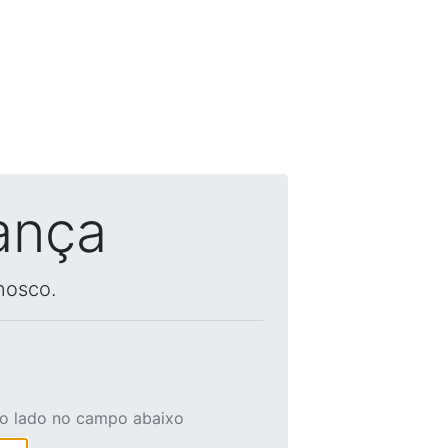
ança
nosco.
ao lado no campo abaixo