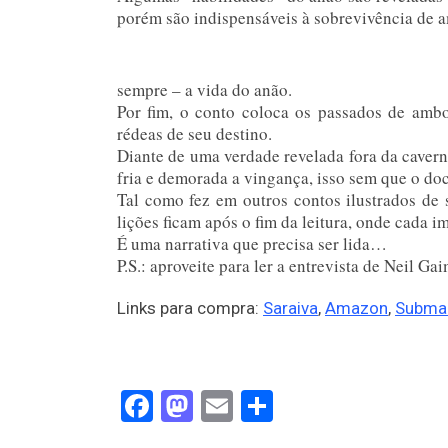
porém são indispensáveis à sobrevivência de 
sempre – a vida do anão.
Por fim, o conto coloca os passados de ambo
rédeas de seu destino.
Diante de uma verdade revelada fora da cavern
fria e demorada a vingança, isso sem que o do
Tal como fez em outros contos ilustrados de 
lições ficam após o fim da leitura, onde cada
É uma narrativa que precisa ser lida…
P.S.: aproveite para ler a entrevista de Neil G
Links para compra:
Saraiva
,
Amazon
,
Subma
Facebook
Mastodon
Email
Share