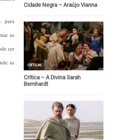
– para
omar as
ode ser
onde as