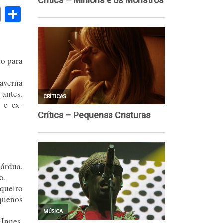
book
stodon
Email
Share
io para
caverna
 antes.
o e ex-
 árdua,
o.
rqueiro
equenos
cInnes,