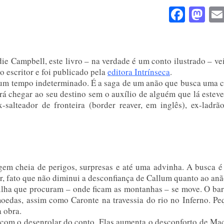
Face
Ma
ie Campbell, este livro – na verdade é um conto ilustrado – ve
o escritor e foi publicado pela
editora Intrínseca
.
m um tempo indeterminado. É a saga de um anão que busca uma 
rá chegar ao seu destino sem o auxílio de alguém que lá esteve
salteador de fronteira (border reaver, em inglês), ex-ladrã
em cheia de perigos, surpresas e até uma advinha. A busca é
, fato que não diminui a desconfiança de Callum quanto ao anã
 ilha que procuram – onde ficam as montanhas – se move. O ba
oedas, assim como Caronte na travessia do rio no Inferno. P
 obra.
com o desenrolar do conto. Elas aumenta o desconforto de Ma