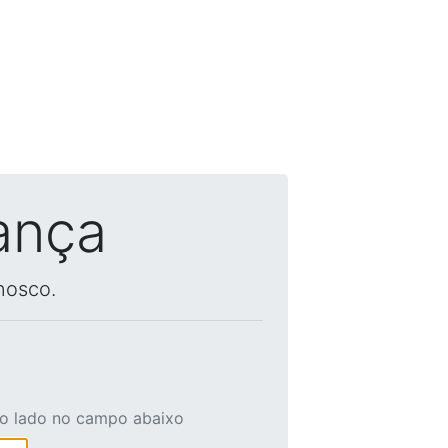
ança
nosco.
ao lado no campo abaixo