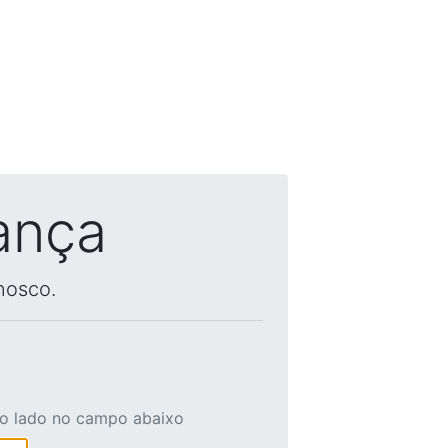
ança
nosco.
ao lado no campo abaixo