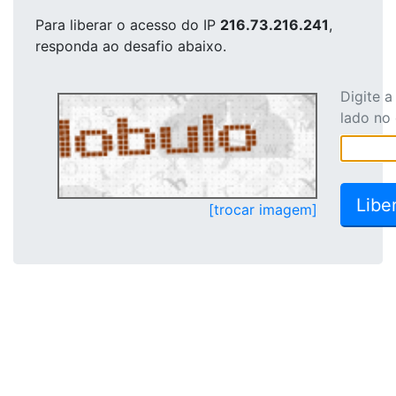
Para liberar o acesso
do IP
216.73.216.241
,
responda ao desafio abaixo.
Digite 
lado no
[trocar imagem]