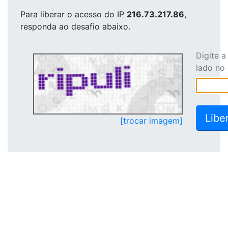
Para liberar o acesso
do IP
216.73.217.86
,
responda ao desafio abaixo.
Digite 
lado no
[trocar imagem]