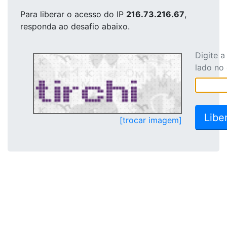
Para liberar o acesso
do IP
216.73.216.67
,
responda ao desafio abaixo.
Digite 
lado no
[trocar imagem]