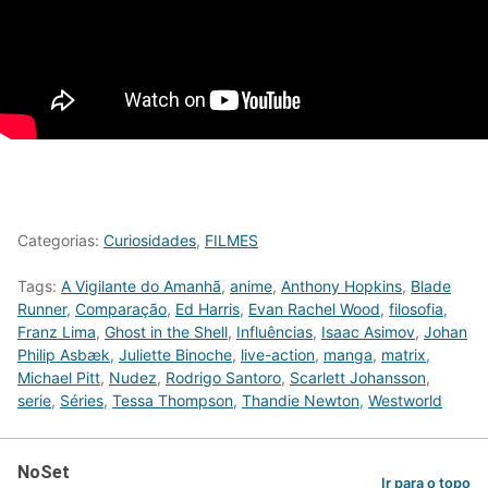
Categorias:
Curiosidades
,
FILMES
Tags:
A Vigilante do Amanhã
,
anime
,
Anthony Hopkins
,
Blade
Runner
,
Comparação
,
Ed Harris
,
Evan Rachel Wood
,
filosofia
,
Franz Lima
,
Ghost in the Shell
,
Influências
,
Isaac Asimov
,
Johan
Philip Asbæk
,
Juliette Binoche
,
live-action
,
manga
,
matrix
,
Michael Pitt
,
Nudez
,
Rodrigo Santoro
,
Scarlett Johansson
,
serie
,
Séries
,
Tessa Thompson
,
Thandie Newton
,
Westworld
NoSet
Ir para o topo