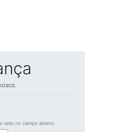
ança
nosco.
ao lado no campo abaixo