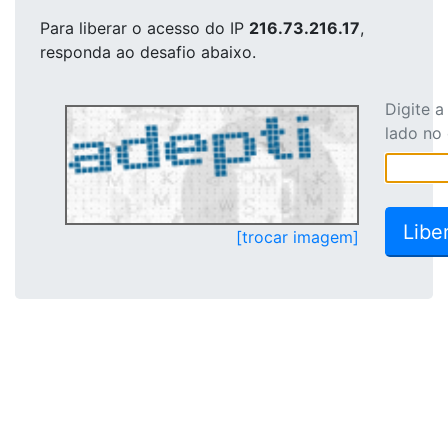
Para liberar o acesso
do IP
216.73.216.17
,
responda ao desafio abaixo.
Digite 
lado no
[trocar imagem]