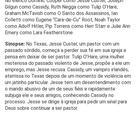
No elenco Dominic Cooper como Jesse Custer, Joseph
Gilgun como Cassidy, Ruth Negga como Tulip O’Hare,
Graham McTavish como O Santo dos Assassinos, Ian
Colletti como Eugene “Cara-de-Cu” Root, Noah Taylor
como Adolf Hitler, Pip Torrens como Herr Starr e Julie Ann
Emery como Lara Featherstone.
Sinopse:
No Texas, Jesse Custer, um pastor com um
passado sórdido, começa a perder sua fé em sua igreja e
pensa em deixar de ser pastor. Tulip O’Hare, uma mulher
misteriosa do passado violento de Jesse, propõe a ele um
emprego, mas Jesse recusa. Cassidy, um vampiro irlandês,
aterrissa no Texas depois de um momento de violência em
um jatinho particular. Jesse tem um desentendimento com
o marido abusivo de um de seus fiéis e rapidamente
subjuga ele e seus amigos, conhecendo Cassidy no
processo. Jesse se dirige à igreja para pedir um sinal para
Deus sobre continuar a ser pastor.