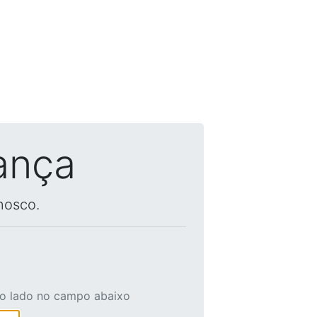
ança
nosco.
ao lado no campo abaixo