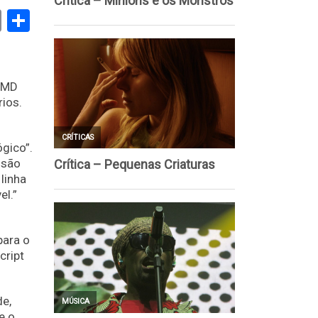
book
stodon
Email
Share
 AMD
ios.
gico”.
isão
linha
el.”
para o
cript
de,
e o