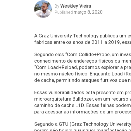
Weskley Vieira
By
março 8, 2020
Published
A Graz University Technology publicou um 
fabricas entre os anos de 2011 a 2019, ess
Segundo eles “Com Collide+Probe, um inva
conhecimento de endereços físicos ou memó
“Com Load+Reload, podemos explorar a pred
no mesmo núcleo físico. Enquanto Load+Rel
de cache, permitindo ataques furtivos que 
Essas vulnerabilidades está presente em 
microarquitetura Bulldozer, em um recurso
caminho de cache L1D. Essas falhas podem 
para acessar as informações de um process
Segundo a GTU (Graz Technology University)
porém não houve quaisquer manifestação o