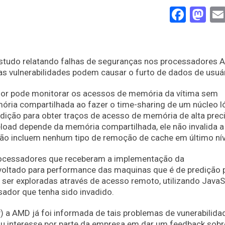
Face
Ma
estudo relatando falhas de seguranças nos processadores
as vulnerabilidades podem causar o furto de dados de usuár
sor pode monitorar os acessos de memória da vítima sem
ria compartilhada ao fazer o time-sharing de um núcleo ló
ição para obter traços de acesso de memória de alta prec
oad depende da memória compartilhada, ele não invalida a 
não incluem nenhum tipo de remoção de cache em último nív
processadores que receberam a implementação da
 voltado para performance das maquinas que é de predição 
ser exploradas através de acesso remoto, utilizando JavaS
ador que tenha sido invadido.
 a AMD já foi informada de tais problemas de vunerabilida
u interesse por parte da empresa em dar um feedback sobr