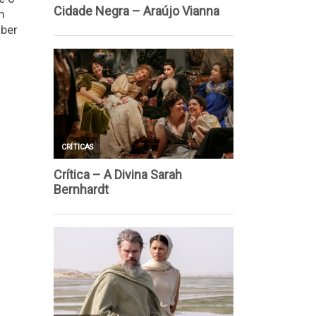
m
aber