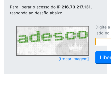
Para liberar o acesso
do IP
216.73.217.131
,
responda ao desafio abaixo.
Digite 
lado no
[trocar imagem]