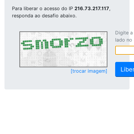
Para liberar o acesso
do IP
216.73.217.117
,
responda ao desafio abaixo.
Digite 
lado no
[trocar imagem]