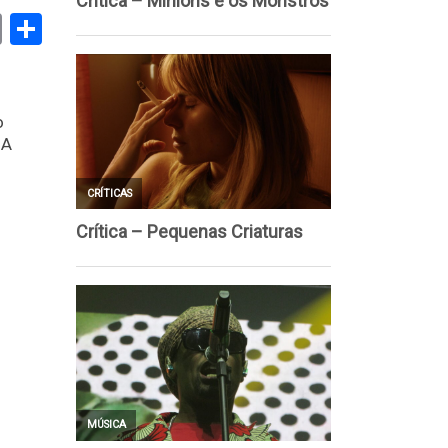
book
stodon
Email
Share
o
 A