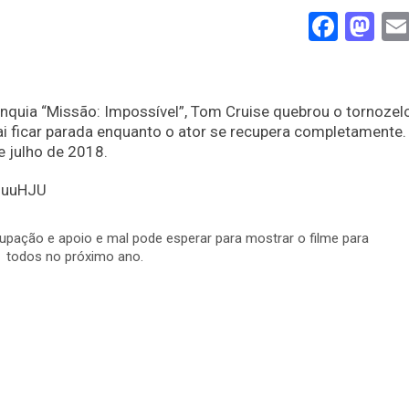
Face
Ma
anquia “Missão: Impossível”, Tom Cruise quebrou o tornozel
i ficar parada enquanto o ator se recupera completamente.
e julho de 2018.
MuuHJU
upação e apoio e mal pode esperar para mostrar o filme para
todos no próximo ano.