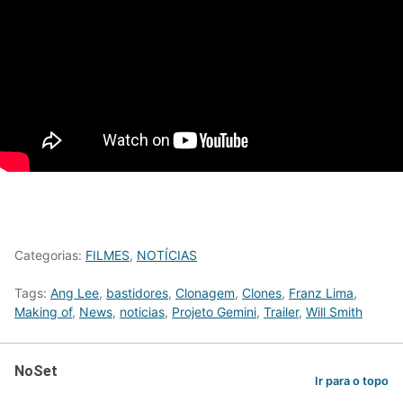
Categorias:
FILMES
,
NOTÍCIAS
Tags:
Ang Lee
,
bastidores
,
Clonagem
,
Clones
,
Franz Lima
,
Making of
,
News
,
noticias
,
Projeto Gemini
,
Trailer
,
Will Smith
NoSet
Ir para o topo