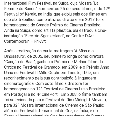
International Film Festival, na Suíça, cuja Mostra “La
Femme du Bandit” apresentou 25 de seus filmes; e do 17º
Festival of Kerala, na Índia, que exibiu seis dos filmes em
que ela trabalhou como atriz ou diretora. Em 2017 foi a
homenageada do Grande Prêmio do Cinema Brasileiro.
Ainda na Suíça, como artista plástica, ela estreou a cine-
instalação “Electric Sganzerland”, no Centre D’Art
Contemporain – Fri-Art.
Após a realização do curta-metragem “A Miss e o
Dinossauro”, de 2005, seu primeiro longa como diretora,
“Canção de Baal”, ganhou o Prêmio de Melhor Filme da
Crítica no Festival de Gramado, em 2009, e o Prêmio Anno
Unno no Festival Il Mille Occhi, em Trieste, Itália, um
reconhecimento pela sua contribuição à linguagem
cinematográfica. Com este filme a diretora foi
homenageada no 12º Festival de Cinema Luso Brasileiro
em Portugal e no 4º CinePort. Em 2008, o filme também
foi selecionado para o Festival do Rio (Midnight Movies);
para 32º Mostra Internacional de Cinema de São Paulo;
além do Festival Internacional de Goa, na Índia, e do