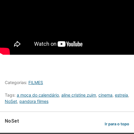
Categorias:
FILMES
Tags:
a moça do calendário
,
aline cristine zuim
,
cinema
,
estreia
,
NoSet
,
pandora filmes
NoSet
Ir para o topo